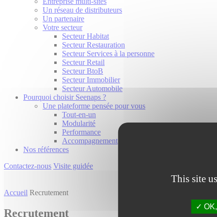
Entreprise multi-sites
Un réseau de distributeurs
Un partenaire
Votre secteur
Secteur Habitat
Secteur Restauration
Secteur Services à la personne
Secteur Retail
Secteur BtoB
Secteur Immobilier
Secteur Automobile
Pourquoi choisir Seenaps ?
Une plateforme pensée pour vous
Tout-en-un
Modularité
Performance
Accompagnement
Nos références
Contactez-nous
Visite guidée
This site u
Accueil
Recrutement
OK, 
Recrutement