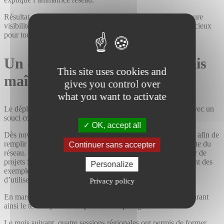
Résultat : moins de mails, moins de dispersion, et une meilleure
visibilité sur les actions du franchiseur. Un gain de temps précieux
pour tous les acteurs du réseau.
Un déploiement progressif mais
This site uses cookies and
maîtrisé
gives you control over
what you want to activate
Le déploiement d’Échelle + s’est construit étape par étape, avec un
souci constant de structuration et d’appropriation.
OK, accept all
Dès novembre 2023, un cadrage précis a été mené en interne afin de
remplir la plateforme d’informations avant sa diffusion au reste du
Continuer sans accepter
réseau. Cette phase a été accompagnée par Quentin, directeur de
projets Seenaps, qui a su les guider efficacement en partageant des
Personalize
exemples concrets et en prodiguant des conseils sur la façon
d’utiliser la plateforme.
Privacy policy
En mars 2024, les membres du CODIR ont été formés, préparant
ainsi le terrain pour un déploiement à plus grande échelle.
Le mois suivant, quatre sessions régionales ont permis de former